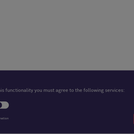
his functionality you must agree to the following services:
mation