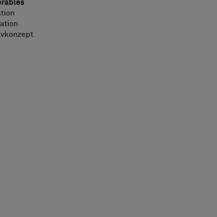
erables
tion
ration
ivkonzept