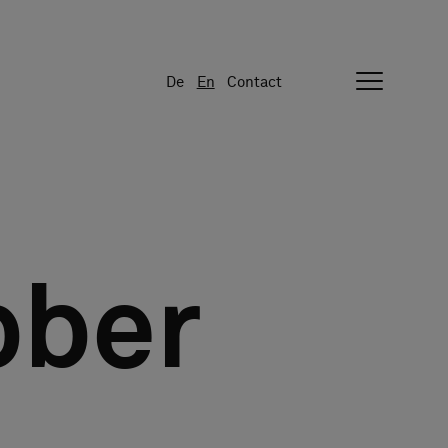
De
En
Contact
bber