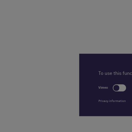
To use this fun
Vimeo
Privacy information