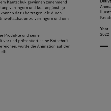
Deliv
chem Kautschuk gewinnen zunehmend
Anima
tung verringern und kostengünstige
Illust
e können dazu beitragen, die durch
Kreat
Umweltschäden zu verringern und eine
Year
2022
ine Produkte und seine
t vor und präsentiert seine Botschaft
erreichen, wurde die Animation auf der
ellt.