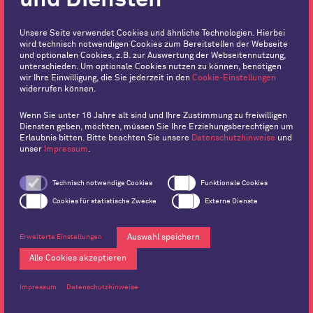
DSGVO). Unsere
Datenschutzhinweise
haben Sie zur
Kenntnis genommen.
Unsere Seite verwendet Cookies und ähnliche Technologien. Hierbei
wird technisch notwendigen Cookies zum Bereitstellen der Webseite
Absenden
und optionalen Cookies, z.B. zur Auswertung der Webseitennutzung,
unterschieden. Um optionale Cookies nutzen zu können, benötigen
wir Ihre Einwilligung, die Sie jederzeit in den
Cookie-Einstellungen
widerrufen können.
Wenn Sie unter 16 Jahre alt sind und Ihre Zustimmung zu freiwilligen
Diensten geben, möchten, müssen Sie Ihre Erziehungsberechtigen um
Erlaubnis bitten. Bitte beachten Sie unsere
Datenschutzhinweise
und
unser
Impressum
.
Technisch notwendige Cookies
Funktionale Cookies
Cookies für statistische Zwecke
Externe Dienste
Impressum
Behance
Datenschutzhinweise
Instagram
Auswahl speichern
Erweiterte Einstellungen
Kontakt
© 2026 Orange Hive
Facebook
Cookies
LinkedIn
Alle Cookies akzeptieren
GmbH
Impressum
Datenschutzhinweise